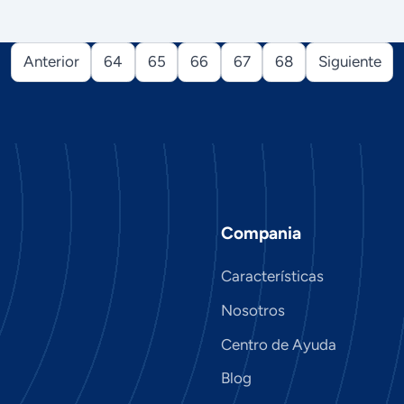
Anterior
64
65
66
67
68
Siguiente
Compania
Características
Nosotros
Centro de Ayuda
Blog