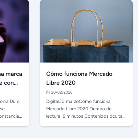
na marca
Cómo funciona Mercado
e con
Libre 2020
a y
20/02/2026
onia Duro
Digital30 marzoCómo funciona
 se
Mercado Libre 2020 Tiempo de
constancia
lectura: 9 minutos Contenidos ocultar
1 ¿Qué es Mercado Libre?…