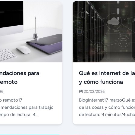
daciones para
Qué es Internet de l
 remoto
y cómo funciona
26
20/02/2026
jo remoto17
BlogInternet17 marzoQué es
mendaciones para trabajo
de las cosas y cómo funci
mpo de lectura: 4
de lectura: 9 minutosMucho
e varios años en Neolo
hablado sobre e…