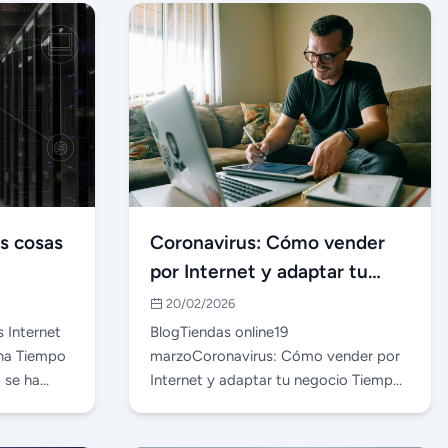
as cosas
Coronavirus: Cómo vender
por Internet y adaptar tu
negocio
20/02/2026
 Internet
BlogTiendas online19
ona Tiempo
marzoCoronavirus: Cómo vender por
 se ha
Internet y adaptar tu negocio Tiempo
de lectura: 6 minutos Conten…