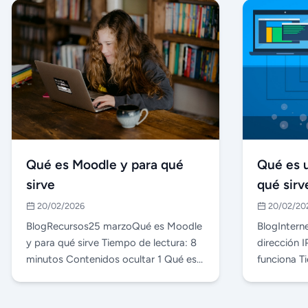
Qué es Moodle y para qué
Qué es u
sirve
qué sir
20/02/2026
20/02/20
BlogRecursos25 marzoQué es Moodle
BlogIntern
y para qué sirve Tiempo de lectura: 8
dirección 
minutos Contenidos ocultar 1 Qué es
funciona T
Moodle 2 Par…
minutos C