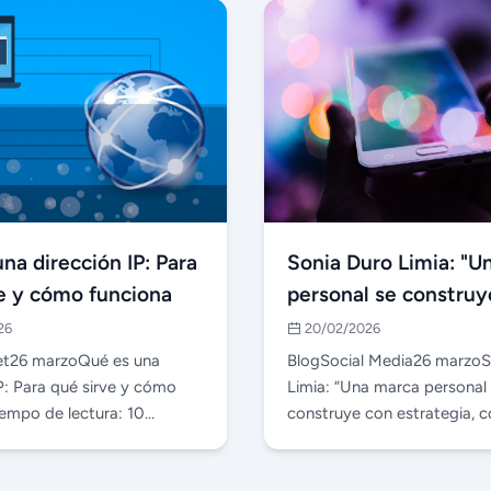
na dirección IP: Para
Sonia Duro Limia: "U
ve y cómo funciona
personal se construy
estrategia, constanci
26
20/02/2026
trabajo"
et26 marzoQué es una
BlogSocial Media26 marzoS
IP: Para qué sirve y cómo
Limia: “Una marca personal
iempo de lectura: 10
construye con estrategia, 
ontenidos ocu…
y trabajo” Tiempo …