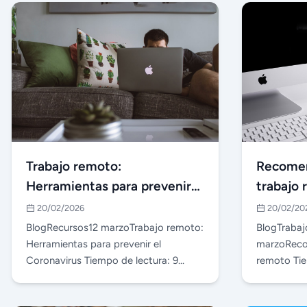
Trabajo remoto:
Recomen
Herramientas para prevenir
trabajo
el Coronavirus
20/02/2026
20/02/20
BlogRecursos12 marzoTrabajo remoto:
BlogTraba
Herramientas para prevenir el
marzoReco
Coronavirus Tiempo de lectura: 9
remoto Tie
minutos Contenidos oc…
minutosHac
prac…