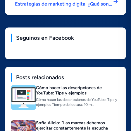
Estrategias de marketing digital ¿Qué son y
Latinoamérica
cómo funcionan?
Seguinos en Facebook
Posts relacionados
Cómo hacer las descripciones de
YouTube: Tips y ejemplos
Cómo hacer las descripciones de YouTube: Tips y
ejemplos Tiempo de lectura: 10 m…
Sofí­a Alicio: "Las marcas debemos
ejercitar constantemente la escucha