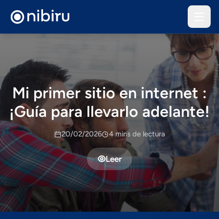
Mi primer sitio en internet :
¡Guí­a para llevarlo adelante!
20/02/2026
4 mins de lectura
Leer