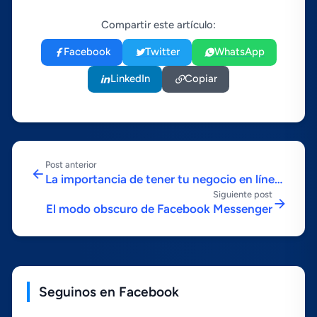
Compartir este artículo:
Facebook
Twitter
WhatsApp
LinkedIn
Copiar
Post anterior
La importancia de tener tu negocio en lí­nea
Siguiente post
en tiempos de crisis (Página web o Tienda
El modo obscuro de Facebook Messenger
Virtual).
Seguinos en Facebook