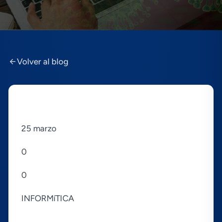
Volver al blog
25 marzo
0
0
INFORMíTICA