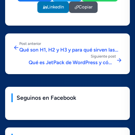
LinkedIn
Copiar
Post anterior
Qué son H1, H2 y H3 y para qué sirven las
Siguiente post
etiquetas HTML
Qué es JetPack de WordPress y cómo
configurarlo
Seguinos en Facebook